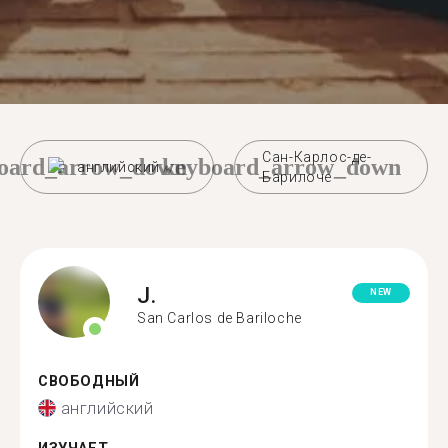
Сан-Карлос-де-
oard_arrow_down
keyboard_arrow_down
английский
Барилоче
J.
NEW
San Carlos de Bariloche
СВОБОДНЫЙ
английский