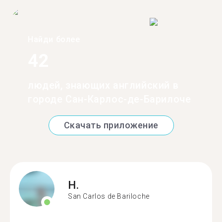
Найди более
42
людей, знающих английский в
городе Сан-Карлос-де-Барилоче
Скачать приложение
H.
San Carlos de Bariloche