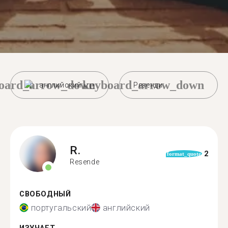
oard_arrow_down
keyboard_arrow_down
английский
Резенди
R.
2
format_quote
Resende
СВОБОДНЫЙ
португальский
английский