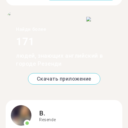
Найди более
171
людей, знающих английский в
городе Резенди
Скачать приложение
B.
Resende