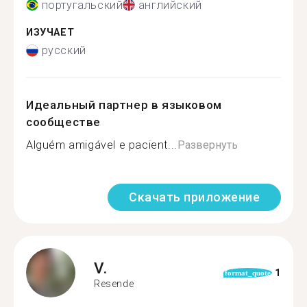
португальский
английский
ИЗУЧАЕТ
русский
Идеальный партнер в языковом
сообществе
Alguém amigável e pacient...
Развернуть
Скачать приложение
V.
1
format_quote
Resende