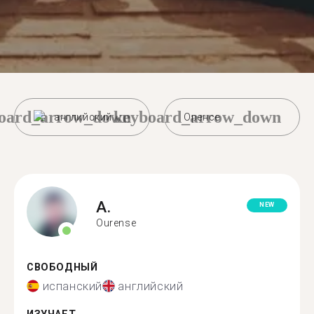
oard_arrow_down
keyboard_arrow_down
английский
Оренсе
A.
NEW
Ourense
СВОБОДНЫЙ
испанский
английский