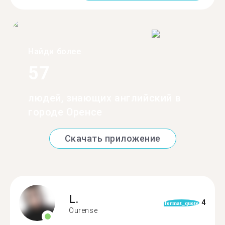
Найди более
57
людей, знающих английский в
городе Оренсе
Скачать приложение
L.
4
format_quote
Ourense