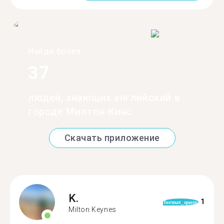
Найди более
37
людей, знающих английский в
городе Милтон-Кинс
Скачать приложение
K.
1
format_quote
Milton Keynes