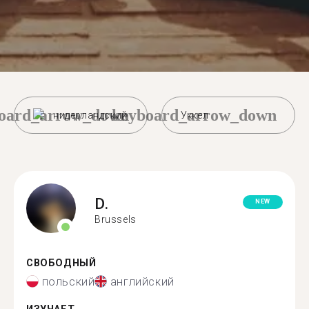
oard_arrow_down
keyboard_arrow_down
нидерландский
Уккел
D.
NEW
Brussels
СВОБОДНЫЙ
польский
английский