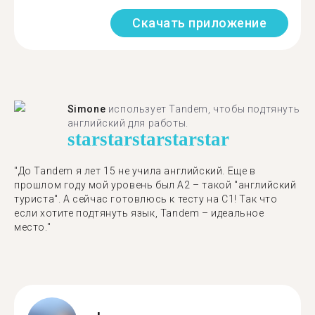
Скачать приложение
Simone
использует Tandem, чтобы подтянуть
английский для работы.
star
star
star
star
star
"До Tandem я лет 15 не учила английский. Еще в
прошлом году мой уровень был A2 – такой "английский
туриста". А сейчас готовлюсь к тесту на C1! Так что
если хотите подтянуть язык, Tandem – идеальное
место."