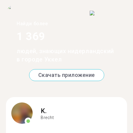
Найди более
1 369
людей, знающих нидерландский
в городе Уккел
Скачать приложение
K.
Brecht