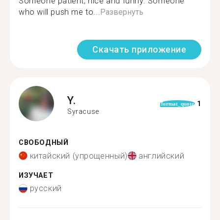
Someone patient, nice and funny. Someone
who will push me to...
Развернуть
Скачать приложение
Y.
1
format_quote
Syracuse
СВОБОДНЫЙ
китайский (упрощенный)
английский
ИЗУЧАЕТ
русский