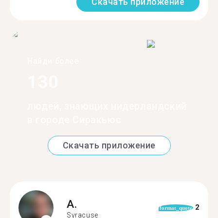
Скачать приложение
Найди более
130
людей, знающих нидерландский
в городе Сиракьюс
Скачать приложение
A.
2
format_quote
Syracuse