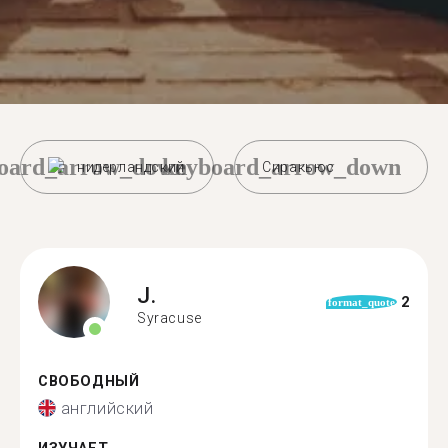
oard_arrow_down
keyboard_arrow_down
нидерландский
Сиракьюс
J.
2
format_quote
Syracuse
СВОБОДНЫЙ
английский