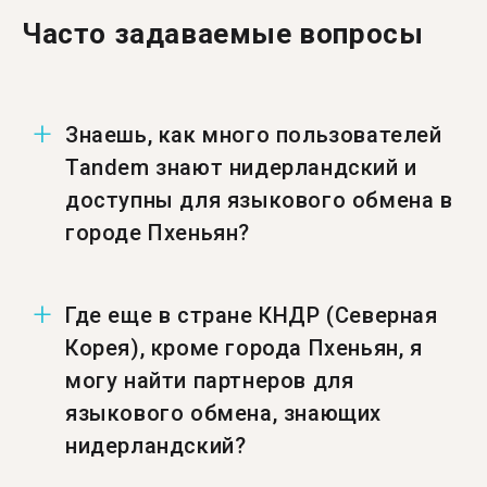
Часто задаваемые вопросы
Знаешь, как много пользователей
Tandem знают нидерландский и
доступны для языкового обмена в
городе Пхеньян?
Число пользователей в городе Пхеньян,
Где еще в стране КНДР (Северная
знающих нидерландский и доступных для
Корея), кроме города Пхеньян, я
языкового обмена — 1.
могу найти партнеров для
языкового обмена, знающих
нидерландский?