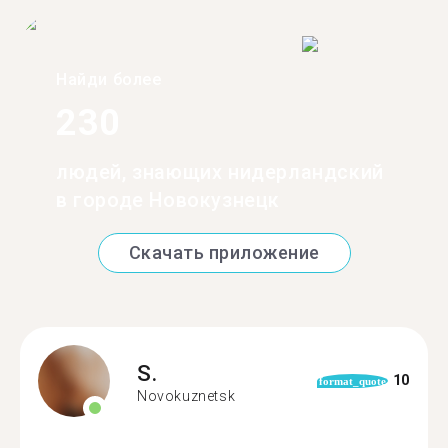
Найди более
230
людей, знающих нидерландский
в городе Новокузнецк
Скачать приложение
S.
10
format_quote
Novokuznetsk