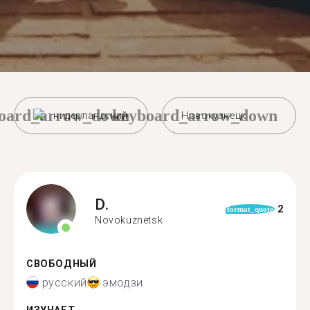
oard_arrow_down
keyboard_arrow_down
нидерландский
Новокузнецк
D.
2
format_quote
Novokuznetsk
СВОБОДНЫЙ
русский
эмодзи