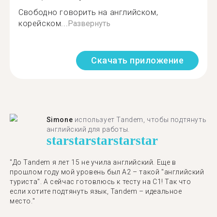
Свободно говорить на английском,
корейском...
Развернуть
Скачать приложение
Simone
использует Tandem, чтобы подтянуть
английский для работы.
star
star
star
star
star
"До Tandem я лет 15 не учила английский. Еще в
прошлом году мой уровень был A2 – такой "английский
туриста". А сейчас готовлюсь к тесту на C1! Так что
если хотите подтянуть язык, Tandem – идеальное
место."