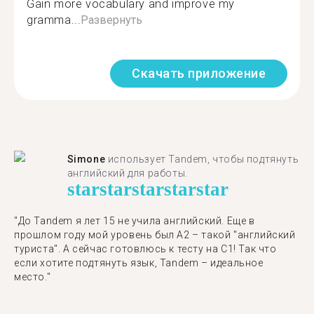
Gain more vocabulary and improve my
gramma...
Развернуть
Скачать приложение
Simone
использует Tandem, чтобы подтянуть
английский для работы.
star
star
star
star
star
"До Tandem я лет 15 не учила английский. Еще в
прошлом году мой уровень был A2 – такой "английский
туриста". А сейчас готовлюсь к тесту на C1! Так что
если хотите подтянуть язык, Tandem – идеальное
место."