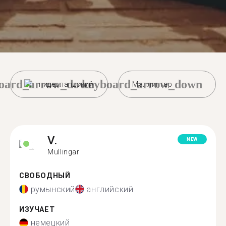
oard_arrow_down
keyboard_arrow_down
нидерландский
Маллингар
V.
NEW
Mullingar
СВОБОДНЫЙ
румынский
английский
ИЗУЧАЕТ
немецкий