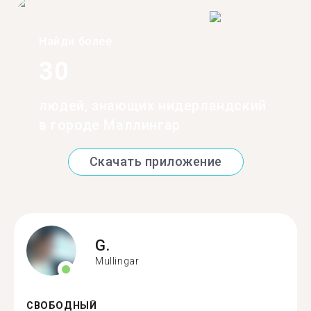
Найди более
30
людей, знающих нидерландский
в городе Маллингар
Скачать приложение
G.
Mullingar
СВОБОДНЫЙ