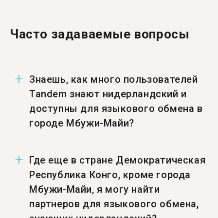
Часто задаваемые вопросы
Знаешь, как много пользователей
Tandem знают нидерландский и
доступны для языкового обмена в
городе Мбужи-Майи?
Число пользователей в городе Мбужи-Майи,
Где еще в стране Демократическая
знающих нидерландский и доступных для
Республика Конго, кроме города
языкового обмена — 1 369.
Мбужи-Майи, я могу найти
партнеров для языкового обмена,