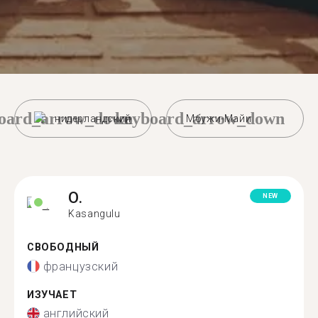
oard_arrow_down
keyboard_arrow_down
нидерландский
Мбужи-Майи
O.
NEW
Kasangulu
СВОБОДНЫЙ
французский
ИЗУЧАЕТ
английский