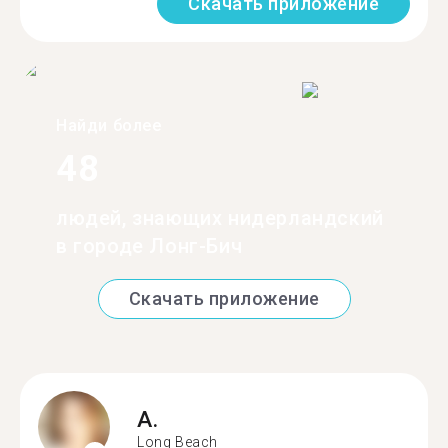
Скачать приложение
Найди более
48
людей, знающих нидерландский
в городе Лонг-Бич
Скачать приложение
A.
Long Beach