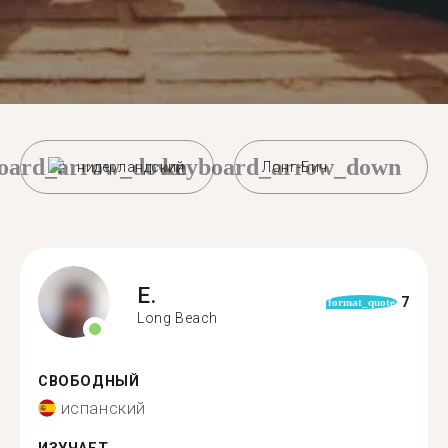
oard_arrow_down
keyboard_arrow_down
нидерландский
Лонг-Бич
E.
7
format_quote
Long Beach
СВОБОДНЫЙ
испанский