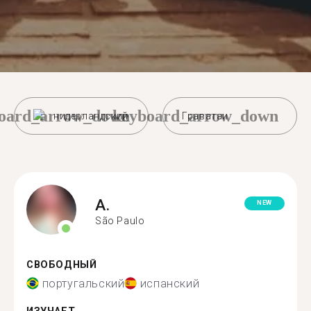
oard_arrow_down
keyboard_arrow_down
нидерландский
Граватаи
A.
NEW
São Paulo
СВОБОДНЫЙ
португальский
испанский