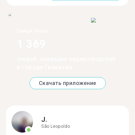
Найди более
1 369
людей, знающих нидерландский
в городе Граватаи
Скачать приложение
J.
São Leopoldo