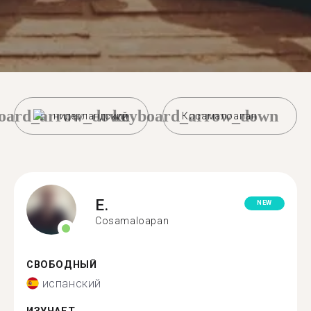
oard_arrow_down
keyboard_arrow_down
нидерландский
Косамалоапан
E.
NEW
Cosamaloapan
СВОБОДНЫЙ
испанский