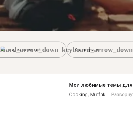
board_arrow_down
keyboard_arrow_down
нидерландский
Катандзаро
Мои любимые темы для 
Cooking, Mutfak ...
Разверну