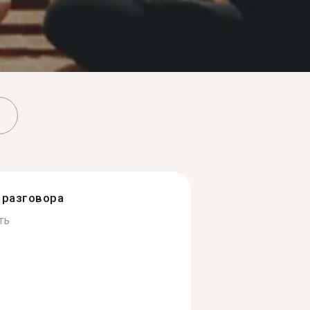
разговора
ть