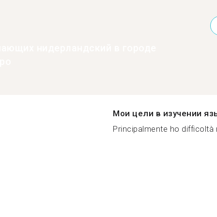
нающих нидерландский в городе
ро
Мои цели в изучении яз
Principalmente ho difficoltà n