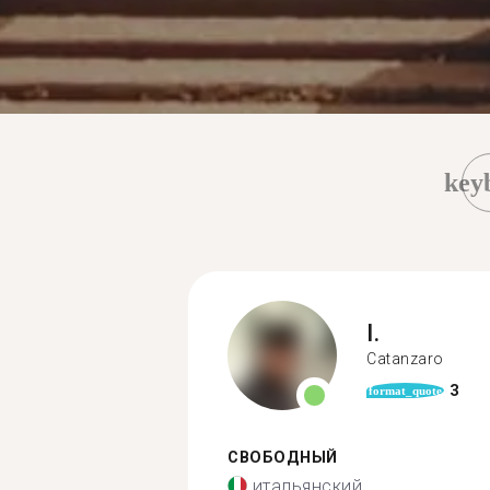
key
I.
Catanzaro
3
format_quote
СВОБОДНЫЙ
итальянский