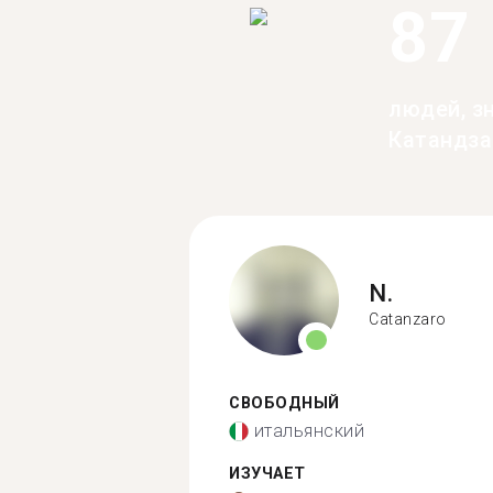
87
людей, з
Катандза
N.
Catanzaro
СВОБОДНЫЙ
итальянский
ИЗУЧАЕТ