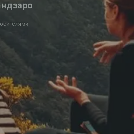
андзаро
носителями