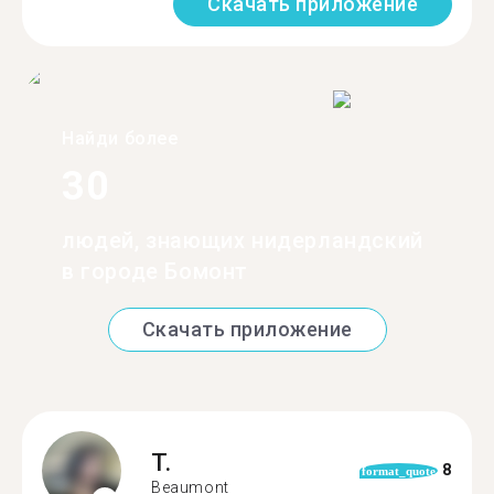
Скачать приложение
Найди более
30
людей, знающих нидерландский
в городе Бомонт
Скачать приложение
T.
8
format_quote
Beaumont