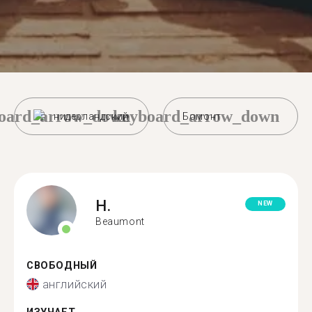
oard_arrow_down
keyboard_arrow_down
нидерландский
Бомонт
H.
NEW
Beaumont
СВОБОДНЫЙ
английский