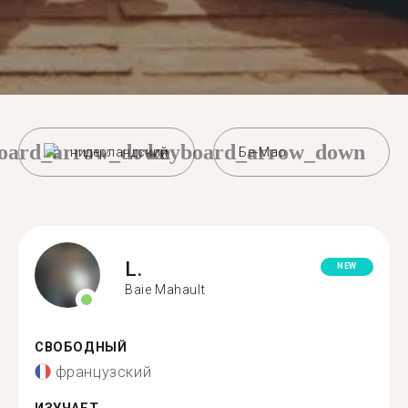
oard_arrow_down
keyboard_arrow_down
нидерландский
Бе-Мао
L.
NEW
Baie Mahault
СВОБОДНЫЙ
французский