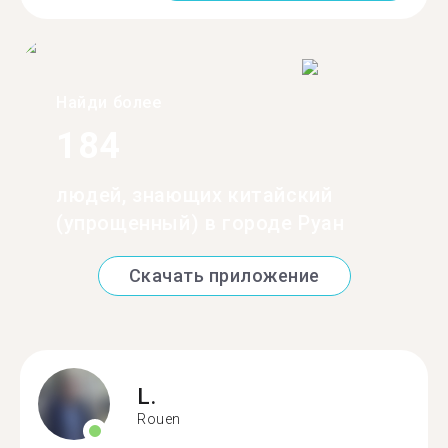
Найди более
184
людей, знающих китайский
(упрощенный) в городе Руан
Скачать приложение
L.
Rouen