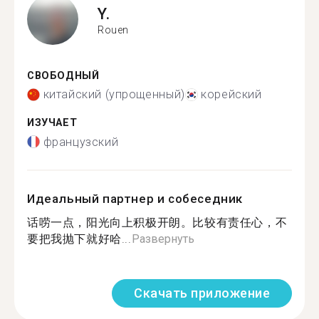
Y.
Rouen
СВОБОДНЫЙ
китайский (упрощенный)
корейский
ИЗУЧАЕТ
французский
Идеальный партнер и собеседник
话唠一点，阳光向上积极开朗。比较有责任心，不
要把我抛下就好哈...
Развернуть
Скачать приложение