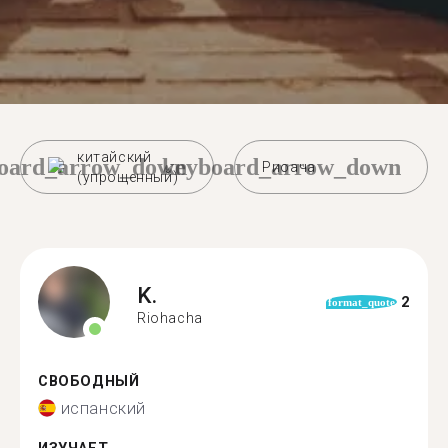
китайский
oard_arrow_down
keyboard_arrow_down
Риоача
(упрощенный)
K.
2
format_quote
Riohacha
СВОБОДНЫЙ
испанский