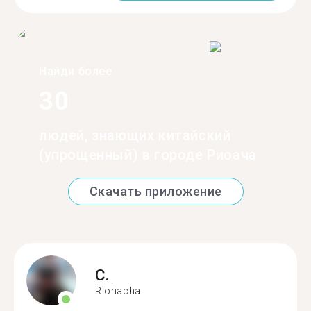
Найди более
30
людей, знающих китайский
(упрощенный) в городе Риоача
Скачать приложение
C.
Riohacha