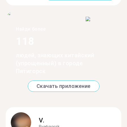
Найди более
118
людей, знающих китайский
(упрощенный) в городе
Пятигорск
Скачать приложение
V.
Pyatigorsk