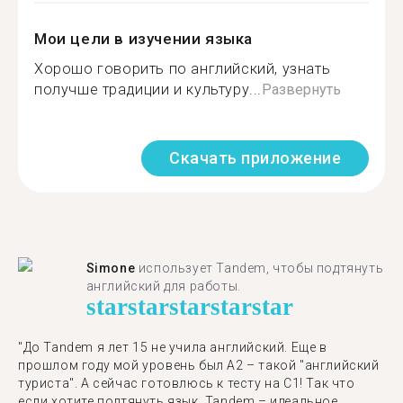
Мои цели в изучении языка
Хорошо говорить по английский, узнать
получше традиции и культуру...
Развернуть
Скачать приложение
Simone
использует Tandem, чтобы подтянуть
английский для работы.
star
star
star
star
star
"До Tandem я лет 15 не учила английский. Еще в
прошлом году мой уровень был A2 – такой "английский
туриста". А сейчас готовлюсь к тесту на C1! Так что
если хотите подтянуть язык, Tandem – идеальное