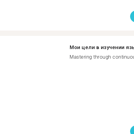
Мои цели в изучении яз
Mastering through continuous