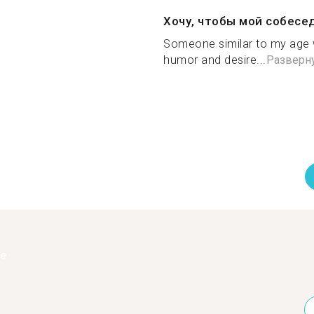
Хочу, чтобы мой собесе
Someone similar to my age
humor and desire...
Разверн
ее