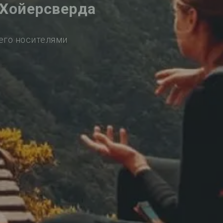
 Хойерсверда
его носителями