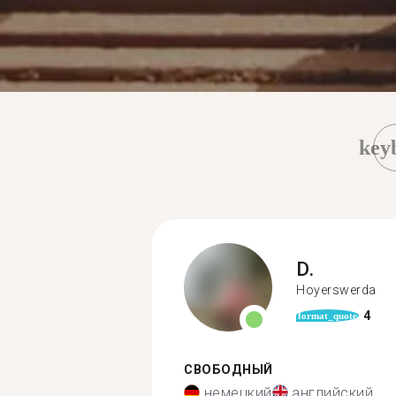
key
D.
Hoyerswerda
4
format_quote
СВОБОДНЫЙ
немецкий
английский