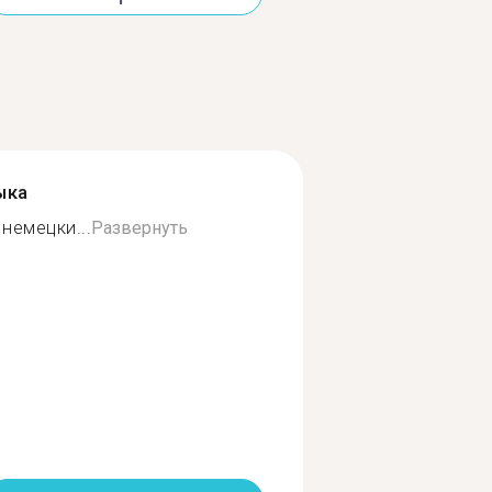
ыка
немецки...
Развернуть