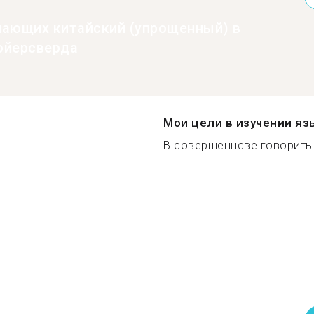
нающих китайский (упрощенный) в
ойерсверда
Мои цели в изучении яз
В совершеннсве говорить 