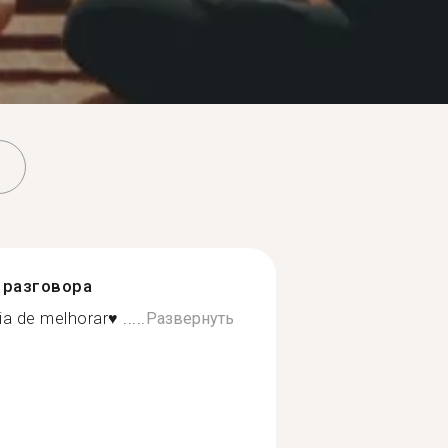
разговора
a de melhorar♥️ .....
Развернуть