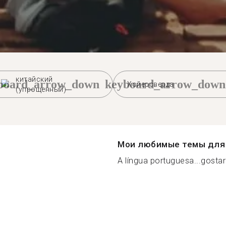
китайский
board_arrow_down
keyboard_arrow_down
Хойерсверда
(упрощенный)
Мои любимые темы для 
A língua portuguesa...gostari