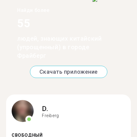
Найди более
55
людей, знающих китайский
(упрощенный) в городе
Фрайберг
Скачать приложение
D.
Freiberg
СВОБОДНЫЙ