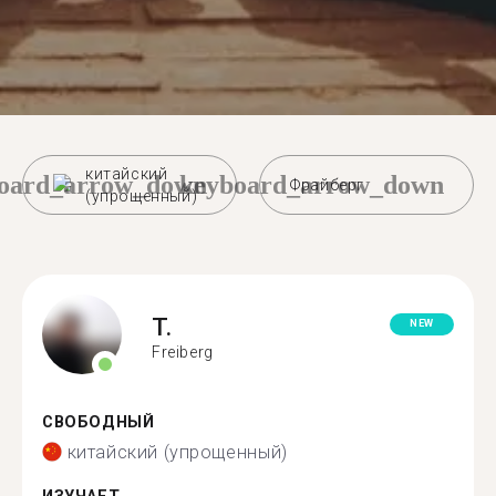
китайский
oard_arrow_down
keyboard_arrow_down
Фрайберг
(упрощенный)
T.
NEW
Freiberg
СВОБОДНЫЙ
китайский (упрощенный)