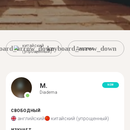
китайский
oard_arrow_down
keyboard_arrow_down
Диадема
(упрощенный)
M.
NEW
Diadema
СВОБОДНЫЙ
английский
китайский (упрощенный)