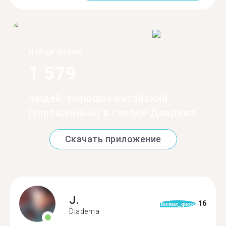
Найди более
1 579
людей, знающих китайский
(упрощенный) в городе Диадема
Скачать приложение
J.
16
format_quote
Diadema