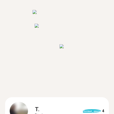
T.
4
format_quote