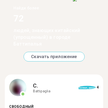
Найди более
72
людей, знающих китайский
(упрощенный) в городе
Баттипалья
Скачать приложение
C.
4
format_quote
Battipaglia
СВОБОДНЫЙ