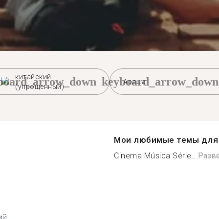
китайский
board_arrow_down
keyboard_arrow_down
Араша
(упрощенный)
Мои любимые темы для 
Cinema Música Série...
Разв
ий