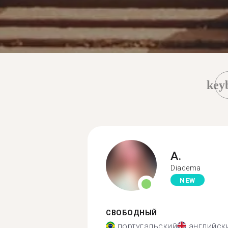
key
A.
Diadema
NEW
СВОБОДНЫЙ
португальский
английск