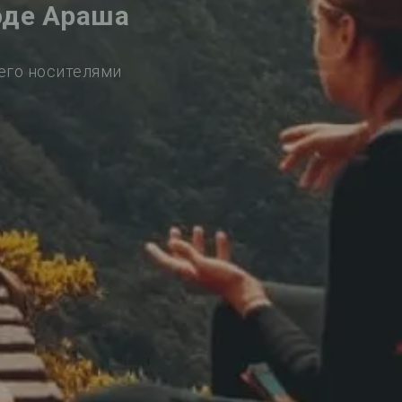
оде Араша
его носителями