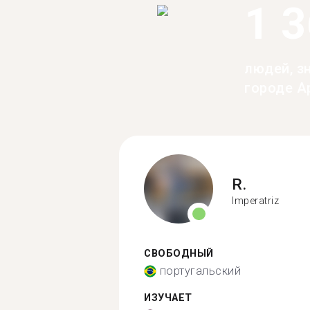
1 
людей, з
городе А
R.
Imperatriz
СВОБОДНЫЙ
португальский
ИЗУЧАЕТ