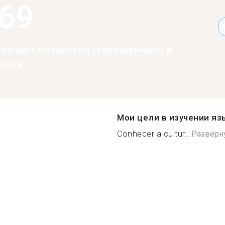
369
нающих китайский (упрощенный) в
раша
Мои цели в изучении яз
Conhecer a cultur...
Разверн