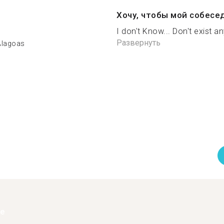
Хочу, чтобы мой собесе
I don't Know... Don't exist a
Развернуть
Alagoas
ее