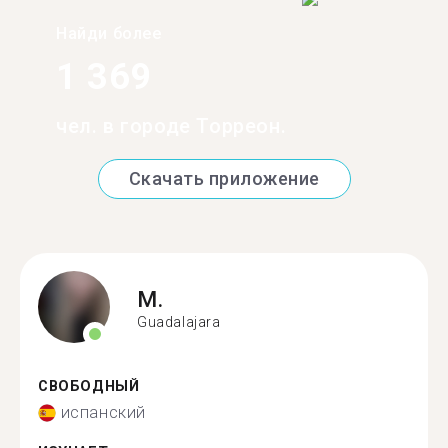
Найди более
1 369
чел. в городе Торреон.
Скачать приложение
M.
Guadalajara
СВОБОДНЫЙ
испанский