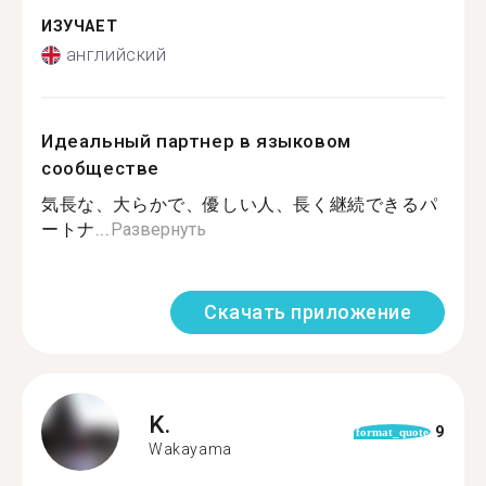
ИЗУЧАЕТ
английский
Идеальный партнер в языковом
сообществе
気長な、大らかで、優しい人、長く継続できるパ
ートナ...
Развернуть
Скачать приложение
K.
9
format_quote
Wakayama