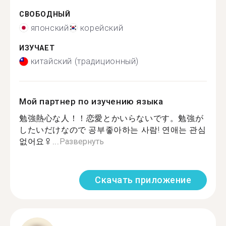
СВОБОДНЫЙ
японский
корейский
ИЗУЧАЕТ
китайский (традиционный)
Мой партнер по изучению языка
勉強熱心な人！！恋愛とかいらないです。勉強が
したいだけなので 공부좋아하는 사람! 연애는 관심
없어요‍♀...
Развернуть
Скачать приложение