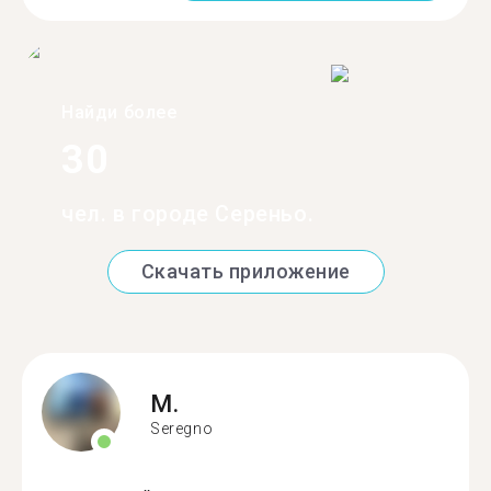
Найди более
30
чел. в городе Сереньо.
Скачать приложение
M.
Seregno