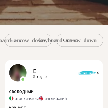
oard_arrow_down
keyboard_arrow_down
Сереньо
E.
4
format_quote
Seregno
СВОБОДНЫЙ
итальянский
английский