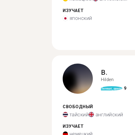
ИЗУЧАЕТ
японский
B.
Hilden
9
format_quote
СВОБОДНЫЙ
тайский
английский
ИЗУЧАЕТ
немецкий