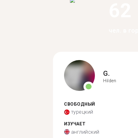
62
чел. в го
G.
Hilden
СВОБОДНЫЙ
турецкий
ИЗУЧАЕТ
английский