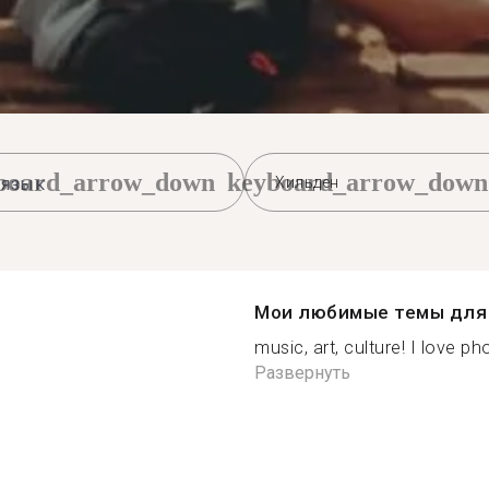
board_arrow_down
keyboard_arrow_down
Хильден
Мои любимые темы для 
music, art, culture! I love p
Развернуть