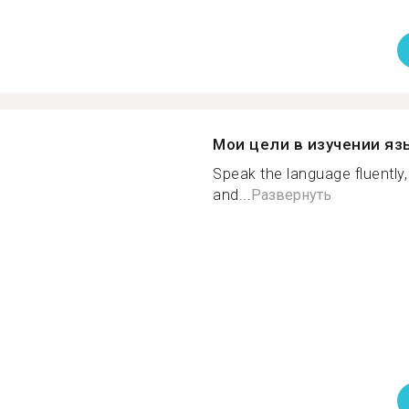
Мои цели в изучении яз
Speak the language fluently,
and...
Развернуть