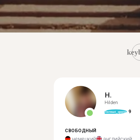
key
H.
Hilden
9
format_quote
СВОБОДНЫЙ
немецкий
английский