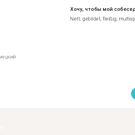
Хочу, чтобы мой собесе
Nett, gebildet, fleißig, multisp
мецкий
ее