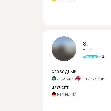
S.
Hilden
3
format_quote
СВОБОДНЫЙ
арабский
английский
ИЗУЧАЕТ
немецкий