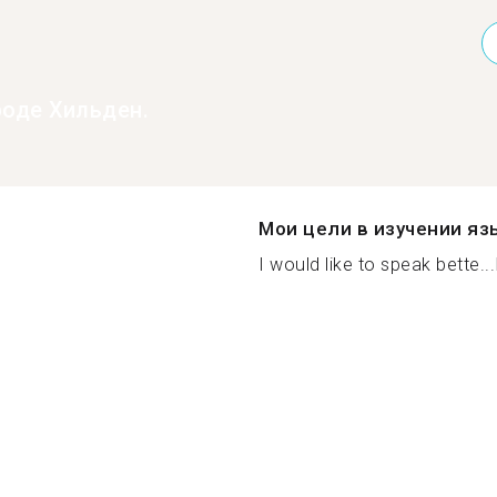
роде Хильден.
Мои цели в изучении яз
I would like to speak bette...