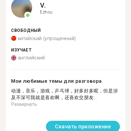
V.
Ezhou
СВОБОДНЫЙ
китайский (упрощенный)
ИЗУЧАЕТ
английский
Мои любимые темы для разговора
动漫，音乐，游戏，乒乓球，好多好多呢，但是涉
及不深可我就是喜欢啊，还喜欢交朋友...
Развернуть
Скачать приложение