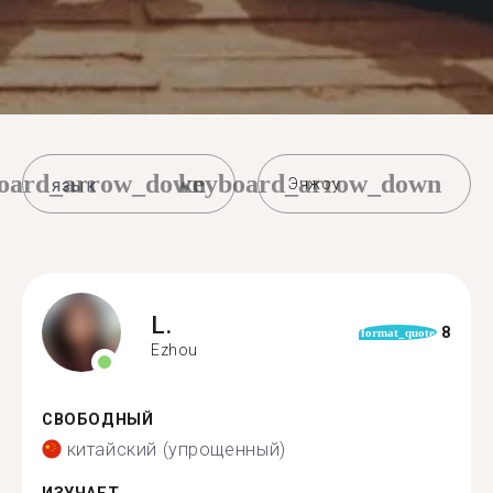
oard_arrow_down
keyboard_arrow_down
Эчжоу
L.
8
format_quote
Ezhou
СВОБОДНЫЙ
китайский (упрощенный)