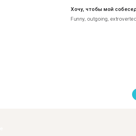
Хочу, чтобы мой собесе
Funny, outgoing, extroverted,
ее