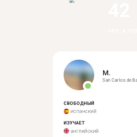
42
чел. в г
M.
San Carlos de B
СВОБОДНЫЙ
испанский
ИЗУЧАЕТ
английский