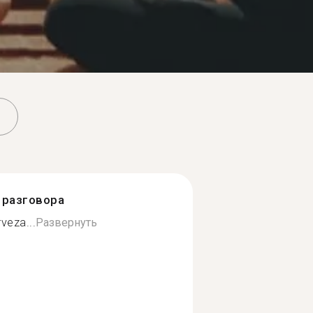
разговора
rveza...
Развернуть