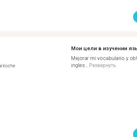
Мои цели в изучении яз
Mejorar mi vocabulario y obt
ingles...
Развернуть
ariloche