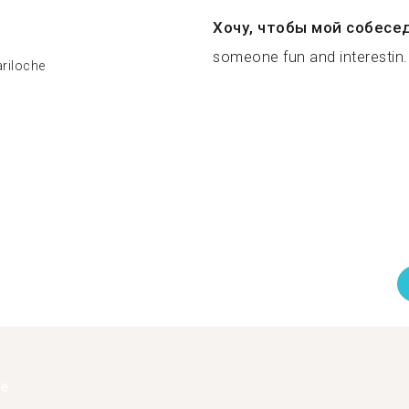
Хочу, чтобы мой собесе
someone fun and interestin..
ariloche
ее