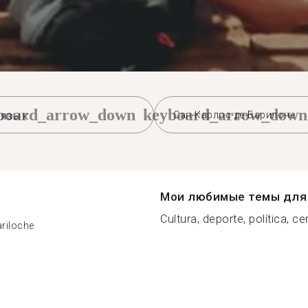
board_arrow_down
keyboard_arrow_down
Сан-Карлос-де-Барилоче
Мои любимые темы для 
Cultura, deporte, política, ce
ariloche