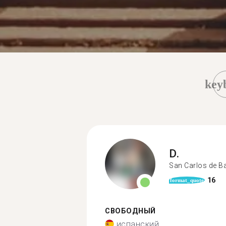
key
D.
San Carlos de B
16
format_quote
СВОБОДНЫЙ
испанский