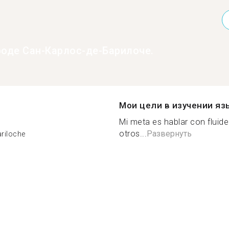
ороде Сан-Карлос-де-Барилоче.
Мои цели в изучении яз
Mi meta es hablar con fluid
otros...
Развернуть
ariloche