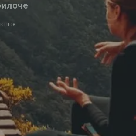
рилоче
актике