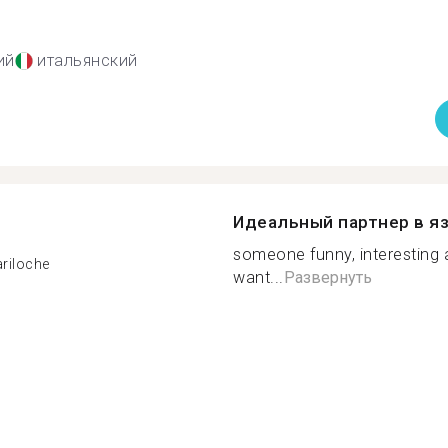
ий
итальянский
Идеальный партнер в я
someone funny, interesting a
ariloche
want...
Развернуть