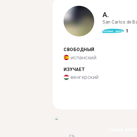
A.
San Carlos de B
1
format_quote
СВОБОДНЫЙ
испанский
ИЗУЧАЕТ
венгерский
Найди бол