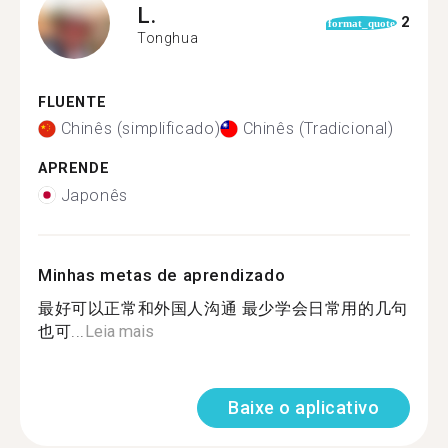
L.
2
format_quote
Tonghua
FLUENTE
Chinês (simplificado)
Chinês (Tradicional)
APRENDE
Japonês
Minhas metas de aprendizado
最好可以正常和外国人沟通 最少学会日常用的几句
也可...
Leia mais
Baixe o aplicativo