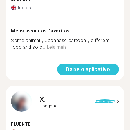
APRENDE
Inglês
Meus assuntos favoritos
Some animal，Japanese cartoon，different
food and so o...
Leia mais
Baixe o aplicativo
X.
5
format_quote
Tonghua
FLUENTE