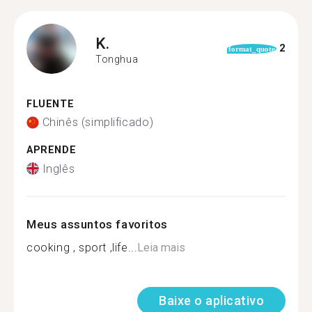
K.
2
format_quote
Tonghua
FLUENTE
Chinês (simplificado)
APRENDE
Inglês
Meus assuntos favoritos
cooking , sport ,life...
Leia mais
Baixe o aplicativo