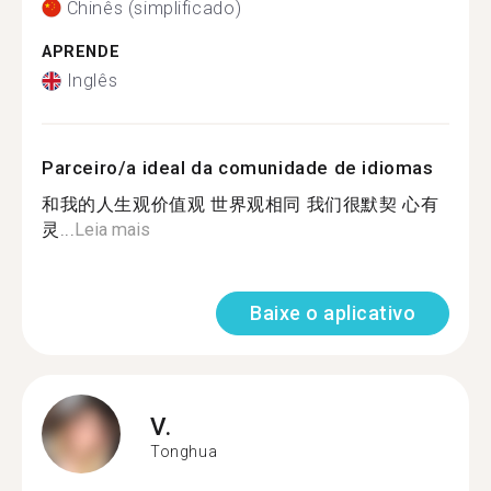
Chinês (simplificado)
APRENDE
Inglês
Parceiro/a ideal da comunidade de idiomas
和我的人生观价值观 世界观相同 我们很默契 心有
灵...
Leia mais
Baixe o aplicativo
V.
Tonghua