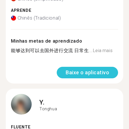
APRENDE
Chinês (Tradicional)
Minhas metas de aprendizado
能够达到可以去国外进行交流 日常生...
Leia mais
Baixe o aplicativo
Y.
Tonghua
FLUENTE