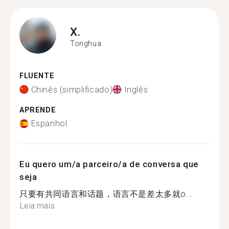
X.
Tonghua
FLUENTE
Chinês (simplificado)
Inglês
APRENDE
Espanhol
Eu quero um/a parceiro/a de conversa que
seja
只要有共同语言和话题，语言不是差太多就o...
Leia mais