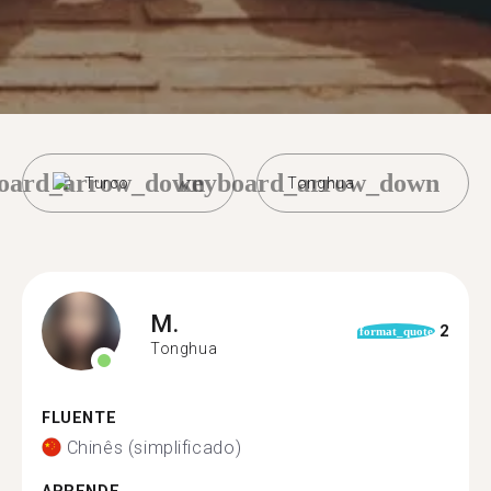
oard_arrow_down
keyboard_arrow_down
Turco
Tonghua
M.
2
format_quote
Tonghua
FLUENTE
Chinês (simplificado)