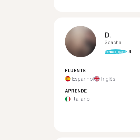
D.
Soacha
4
format_quote
FLUENTE
Espanhol
Inglês
APRENDE
Italiano