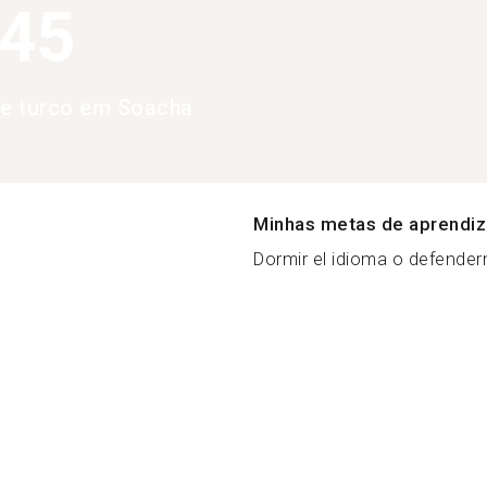
245
de turco em Soacha
Minhas metas de aprendi
Dormir el idioma o defenderm