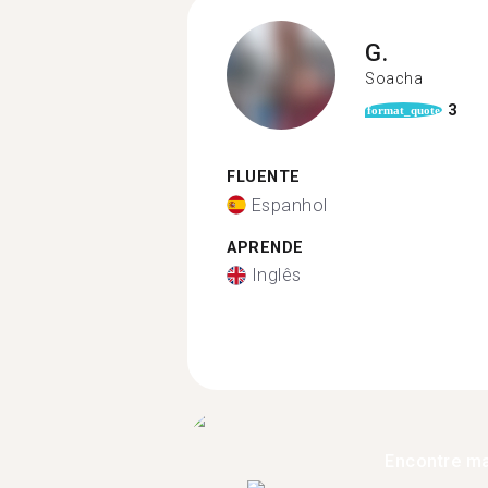
G.
Soacha
3
format_quote
FLUENTE
Espanhol
APRENDE
Inglês
Encontre ma