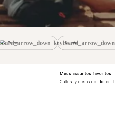
board_arrow_down
keyboard_arrow_down
Turco
Soacha
Meus assuntos favoritos
Cultura y cosas cotidiana...
L