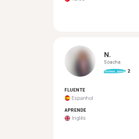
N.
Soacha
2
format_quote
FLUENTE
Espanhol
APRENDE
Inglês