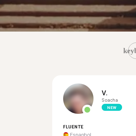
key
V.
Soacha
NEW
FLUENTE
Espanhol