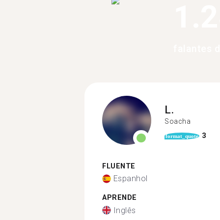
1.
falantes 
L.
Soacha
3
format_quote
FLUENTE
Espanhol
APRENDE
Inglês