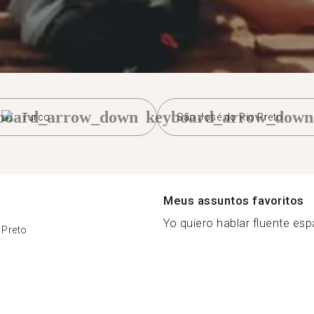
board_arrow_down
keyboard_arrow_down
Turco
São José do Rio Preto
Meus assuntos favoritos
Yo quiero hablar fluente espa
 Preto