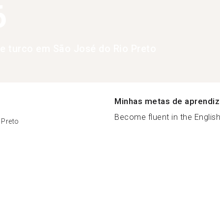
6
de turco em São José do Rio Preto
Minhas metas de aprendi
Become fluent in the English
 Preto