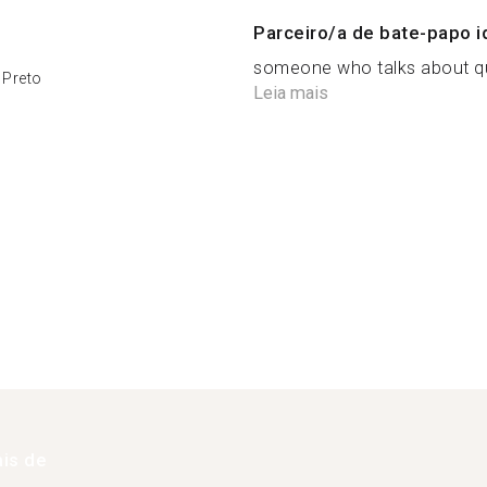
Parceiro/a de bate-papo i
someone who talks about quit
 Preto
Leia mais
is de