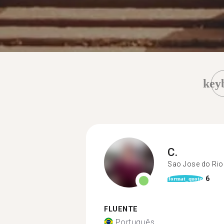
key
C.
Sao Jose do Rio
6
format_quote
FLUENTE
Português