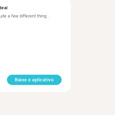
deal
e a few different thing...
Baixe o aplicativo