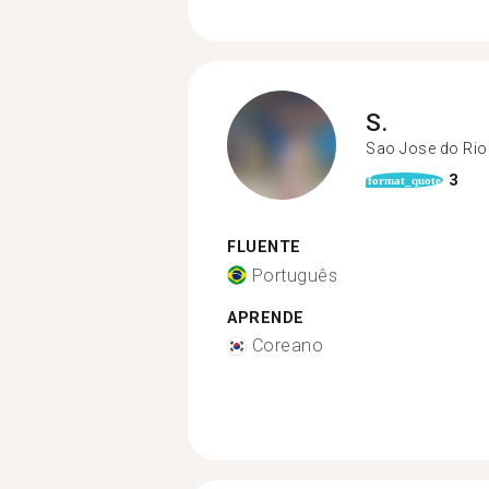
S.
Sao Jose do Rio
3
format_quote
FLUENTE
Português
APRENDE
Coreano