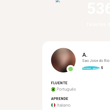
53
falantes 
A.
Sao Jose do Rio
5
format_quote
FLUENTE
Português
APRENDE
Italiano