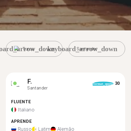
oard_arrow_down
keyboard_arrow_down
Turco
Santander
F.
30
format_quote
Santander
FLUENTE
Italiano
APRENDE
Russo
Latim
Alemão