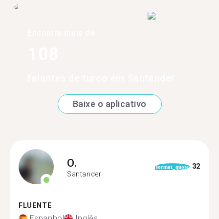
Encontre mais de
108
falantes de turco em Santander
Baixe o aplicativo
O.
32
format_quote
Santander
FLUENTE
Espanhol
Inglês