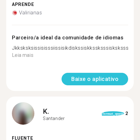
APRENDE
Valirianas
Parceiro/a ideal da comunidade de idiomas
Jkksksksissisisssiissisikdiskssiskkssksssiskskssskkksi
Leia mais
Baixe o aplicativo
K.
2
format_quote
Santander
FLUENTE