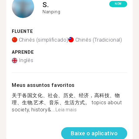
S.
NEW
Nanping
FLUENTE
Chinês (simplificado)
Chinês (Tradicional)
APRENDE
Inglês
Meus assuntos favoritos
关于各国文化、社会、历史、经济，高科技、物
理、生物,艺术、音乐、生活方式。 topics about
society, history&...
Leia mais
Baixe o aplicativo