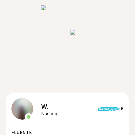
W.
5
format_quote
Nanping
FLUENTE