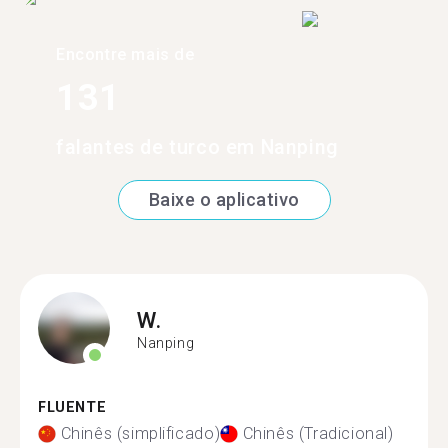
Encontre mais de
131
falantes de turco em Nanping
Baixe o aplicativo
W.
Nanping
FLUENTE
Chinês (simplificado)
Chinês (Tradicional)