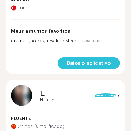
APRENDE
Turco
Meus assuntos favoritos
dramas ,books,new knowledg...
Leia mais
Baixe o aplicativo
L.
7
format_quote
Nanping
FLUENTE
Chinês (simplificado)