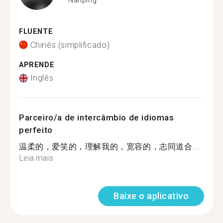
FLUENTE
Chinês (simplificado)
APRENDE
Inglês
Parceiro/a de intercâmbio de idiomas
perfeito
温柔的，爱笑的，理解我的，宽容的，志同道合...
Leia mais
Baixe o aplicativo