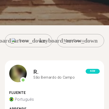
oard_arrow_down
keyboard_arrow_down
Turco
Mogi Guacu
R.
NEW
São Bernardo do Campo
FLUENTE
Português