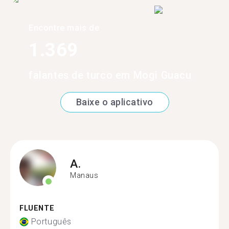
Encontre mais de
1.369
falantes de turco em Mogi Guacu
Baixe o aplicativo
A.
Manaus
FLUENTE
Português