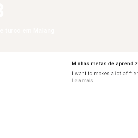
3
de turco em Malang
Minhas metas de aprendi
I want to makes a lot of frien
Leia mais