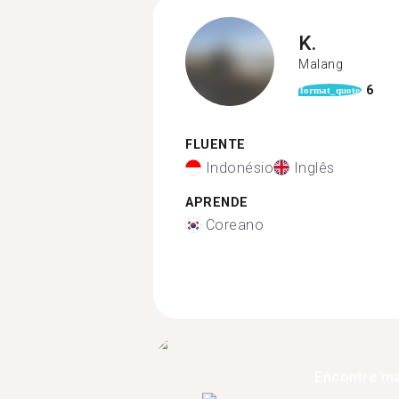
K.
Malang
6
format_quote
FLUENTE
Indonésio
Inglês
APRENDE
Coreano
Encontre ma