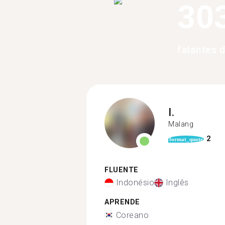
30
falantes 
I.
Malang
2
format_quote
FLUENTE
Indonésio
Inglês
APRENDE
Coreano