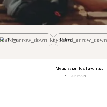
board_arrow_down
keyboard_arrow_down
Turco
Malang
Meus assuntos favoritos
Cultur...
Leia mais