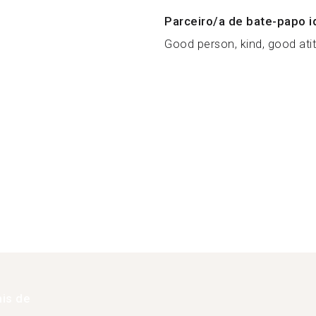
Parceiro/a de bate-papo i
Good person, kind, good atitu
is de