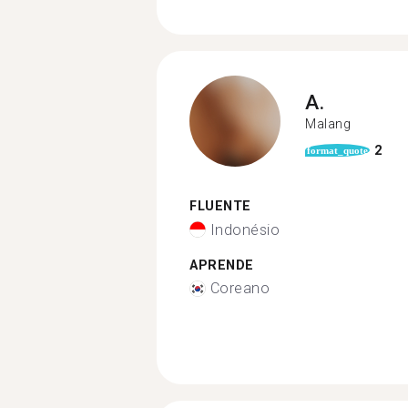
A.
Malang
2
format_quote
FLUENTE
Indonésio
APRENDE
Coreano