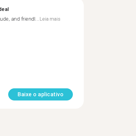
deal
de, and friendl...
Leia mais
Baixe o aplicativo