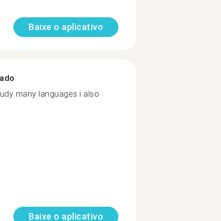
Baixe o aplicativo
zado
tudy many languages i also
Baixe o aplicativo