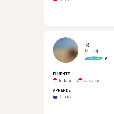
R.
Malang
9
format_quote
FLUENTE
Indonésio
Javanês
APRENDE
Russo