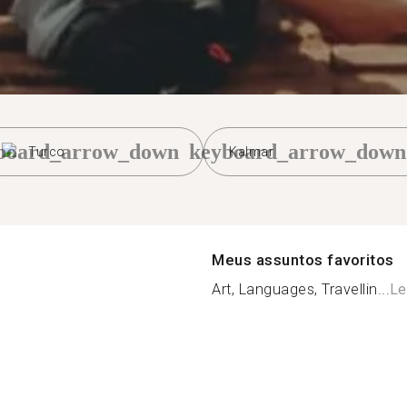
board_arrow_down
keyboard_arrow_down
Turco
Kalmar
Meus assuntos favoritos
Art, Languages, Travellin...
Le