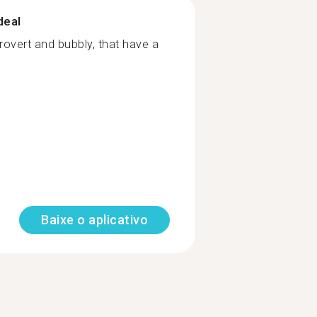
deal
overt and bubbly, that have a
Baixe o aplicativo