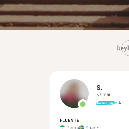
key
S.
Kalmar
4
format_quote
FLUENTE
Persa
Sueco