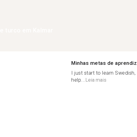
de turco em Kalmar
Minhas metas de aprendi
I just start to learn Swedis
help...
Leia mais