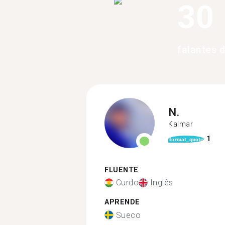
30
falantes 
N.
Kalmar
1
format_quote
FLUENTE
Curdo
Inglês
APRENDE
Sueco