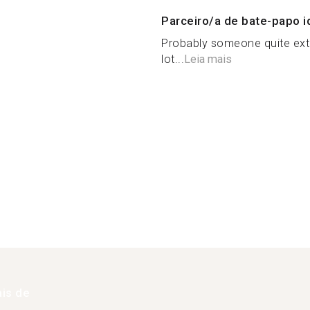
Parceiro/a de bate-papo i
Probably someone quite extr
lot...
Leia mais
is de