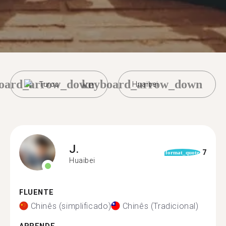
oard_arrow_down
keyboard_arrow_down
Turco
Huaibei
J.
7
format_quote
Huaibei
FLUENTE
Chinês (simplificado)
Chinês (Tradicional)