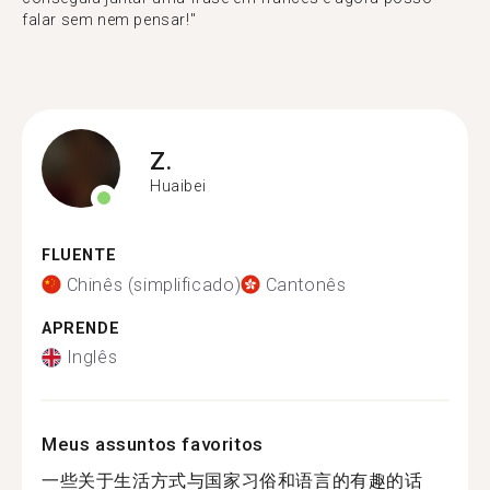
falar sem nem pensar!"
Z.
Huaibei
FLUENTE
Chinês (simplificado)
Cantonês
APRENDE
Inglês
Meus assuntos favoritos
一些关于生活方式与国家习俗和语言的有趣的话