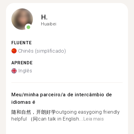
H.
Huaibei
FLUENTE
Chinês (simplificado)
APRENDE
Inglês
Meu/minha parceiro/a de intercâmbio de
idiomas é
随和自然，开朗好学outgoing easygoing friendly
helpful （问can talk in English...
Leia mais