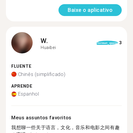
Baixe o aplicativo
W.
3
format_quote
Huaibei
FLUENTE
Chinês (simplificado)
APRENDE
Espanhol
Meus assuntos favoritos
我想聊一些关于语言，文化，音乐和电影之间有趣