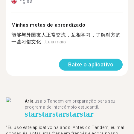
Inglês
Minhas metas de aprendizado
能够与外国友人正常交流，互相学习，了解对方的
一些习俗文化...
Leia mais
Baixe o aplicativo
Aria
usa o Tandem em preparação para seu
programa de intercâmbio estudantil.
star
star
star
star
star
"​​Eu uso este aplicativo há anos! Antes do Tandem, eu mal
conseguia juntar uma frase em francês e agora posso