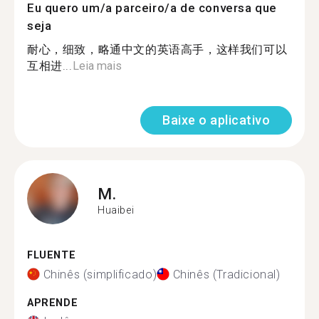
Eu quero um/a parceiro/a de conversa que
seja
耐心，细致，略通中文的英语高手，这样我们可以
互相进...
Leia mais
Baixe o aplicativo
M.
Huaibei
FLUENTE
Chinês (simplificado)
Chinês (Tradicional)
APRENDE