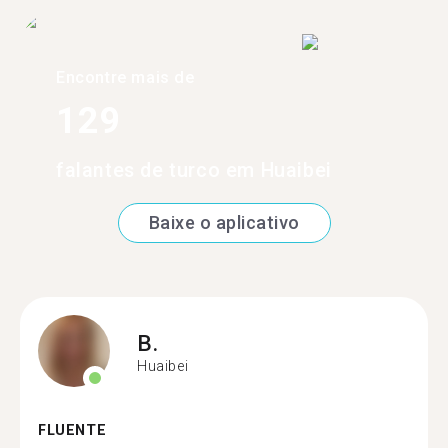
Encontre mais de
129
falantes de turco em Huaibei
Baixe o aplicativo
B.
Huaibei
FLUENTE