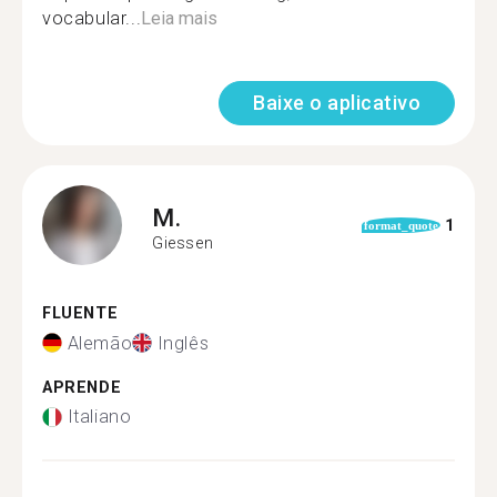
vocabular...
Leia mais
Baixe o aplicativo
M.
1
format_quote
Giessen
FLUENTE
Alemão
Inglês
APRENDE
Italiano