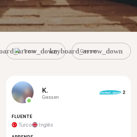
oard_arrow_down
keyboard_arrow_down
Turco
Giessen
K.
2
format_quote
Giessen
FLUENTE
Turco
Inglês