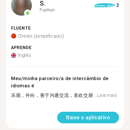
S.
2
format_quote
Fushun
FLUENTE
Chinês (simplificado)
APRENDE
Inglês
Meu/minha parceiro/a de intercâmbio de
idiomas é
乐观，外向，善于沟通交流，喜欢交朋...
Leia mais
Baixe o aplicativo