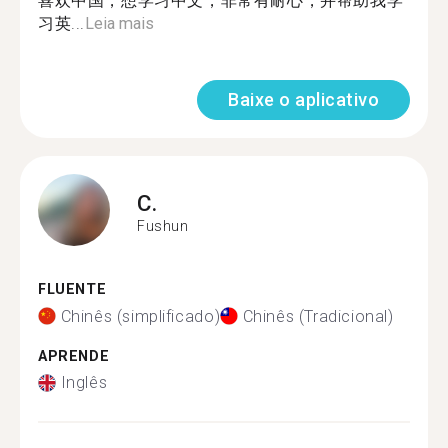
喜欢中国，想学习中文，非常有耐心，并帮助我学
习英...
Leia mais
Baixe o aplicativo
C.
Fushun
FLUENTE
Chinês (simplificado)
Chinês (Tradicional)
APRENDE
Inglês