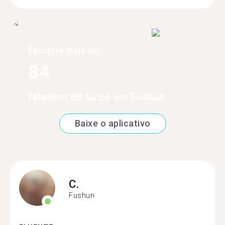
Encontre mais de
84
falantes de turco em Fushun
Baixe o aplicativo
C.
Fushun