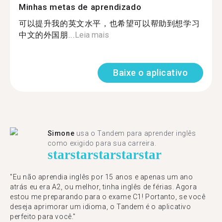
Minhas metas de aprendizado
可以提升我的英文水平，也希望可以帮助到想学习
中文的外国朋...
Leia mais
Baixe o aplicativo
Simone
usa o Tandem para aprender inglês
como exigido para sua carreira.
star
star
star
star
star
"Eu não aprendia inglês por 15 anos e apenas um ano
atrás eu era A2, ou melhor, tinha inglês de férias. Agora
estou me preparando para o exame C1! Portanto, se você
deseja aprimorar um idioma, o Tandem é o aplicativo
perfeito para você."