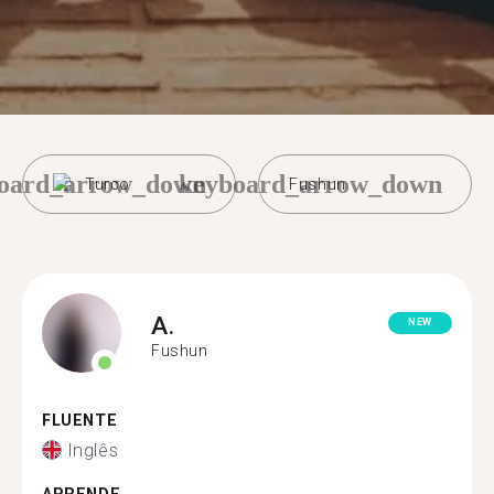
oard_arrow_down
keyboard_arrow_down
Turco
Fushun
A.
NEW
Fushun
FLUENTE
Inglês