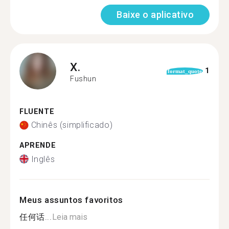
Baixe o aplicativo
X.
1
format_quote
Fushun
FLUENTE
Chinês (simplificado)
APRENDE
Inglês
Meus assuntos favoritos
任何话...
Leia mais