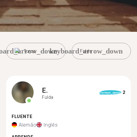
oard_arrow_down
keyboard_arrow_down
Turco
Fulda
E.
2
format_quote
Fulda
FLUENTE
Alemão
Inglês