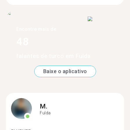
Encontre mais de
48
falantes de turco em Fulda
Baixe o aplicativo
M.
Fulda