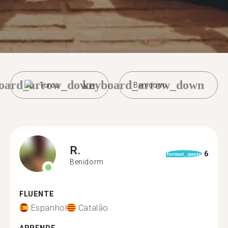
oard_arrow_down
keyboard_arrow_down
Turco
Benidorm
R.
6
format_quote
Benidorm
FLUENTE
Espanhol
Catalão