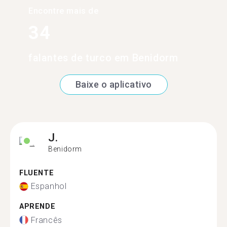
Encontre mais de
34
falantes de turco em Benidorm
Baixe o aplicativo
J.
Benidorm
FLUENTE
Espanhol
APRENDE
Francês