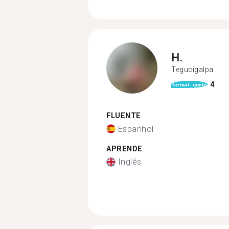
H.
Tegucigalpa
4
format_quote
FLUENTE
Espanhol
APRENDE
Inglês