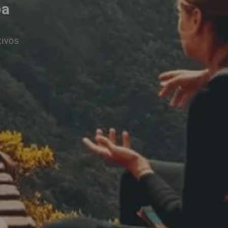
pa
tivos