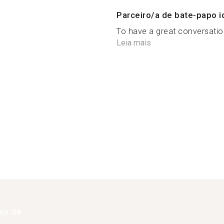
Parceiro/a de bate-papo i
To have a great conversation
Leia mais
is de