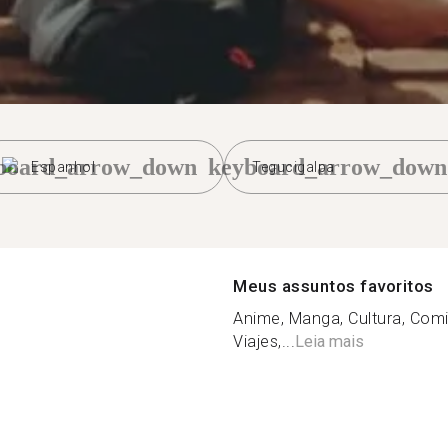
board_arrow_down
keyboard_arrow_down
Espanhol
Tegucigalpa
Meus assuntos favoritos
Anime, Manga, Cultura, Comi
Viajes,...
Leia mais