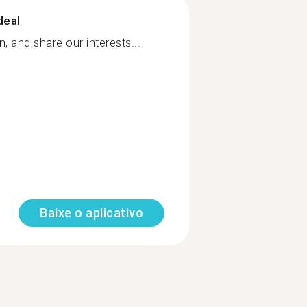
deal
, and share our interests...
Baixe o aplicativo