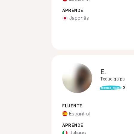
APRENDE
Japonês
E.
Tegucigalpa
2
format_quote
FLUENTE
Espanhol
APRENDE
Italiano