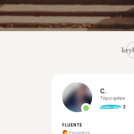
key
C.
Tegucigalpa
2
format_quote
FLUENTE
Espanhol