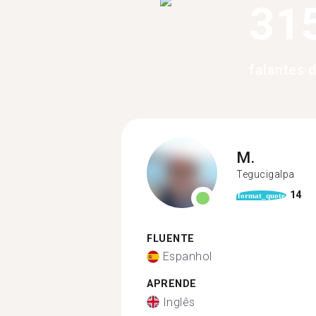
31
falantes 
M.
Tegucigalpa
14
format_quote
FLUENTE
Espanhol
APRENDE
Inglês