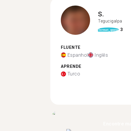
S.
Tegucigalpa
3
format_quote
FLUENTE
Espanhol
Inglês
APRENDE
Turco
Encontre ma