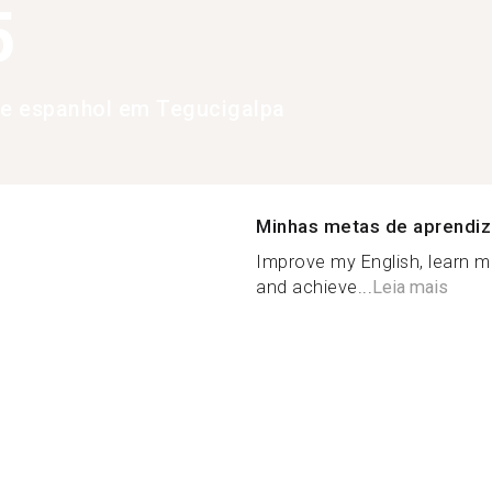
5
de espanhol em Tegucigalpa
Minhas metas de aprendi
Improve my English, learn m
and achieve...
Leia mais