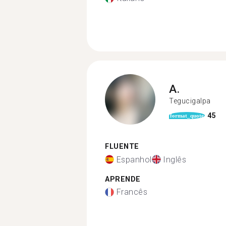
A.
Tegucigalpa
45
format_quote
FLUENTE
Espanhol
Inglês
APRENDE
Francês