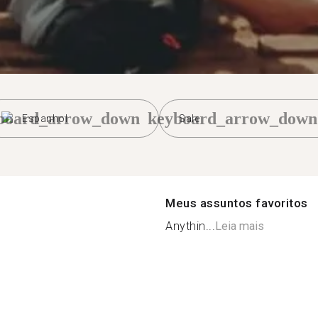
board_arrow_down
keyboard_arrow_down
Espanhol
Sale
Meus assuntos favoritos
Anythin...
Leia mais