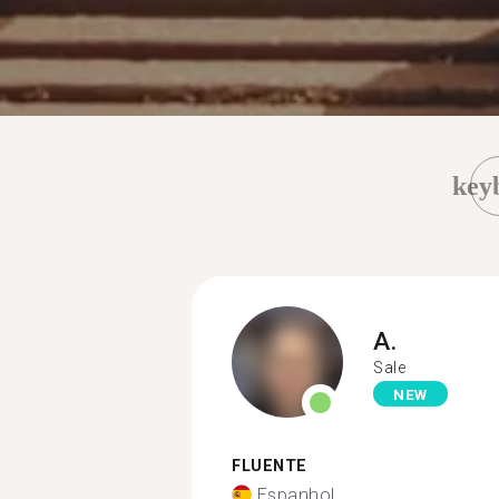
key
A.
Sale
NEW
FLUENTE
Espanhol