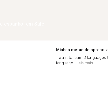
de espanhol em Sale
Minhas metas de aprendi
I want to learn 3 languages 
language...
Leia mais