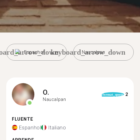
oard_arrow_down
keyboard_arrow_down
Espanhol
Naucalpan
O.
2
format_quote
Naucalpan
FLUENTE
Espanhol
Italiano