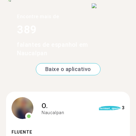
Encontre mais de
389
falantes de espanhol em
Naucalpan
Baixe o aplicativo
O.
3
format_quote
Naucalpan
FLUENTE