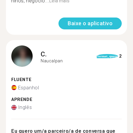
niños, negocio...
Leia mais
Baixe o aplicativo
C.
2
format_quote
Naucalpan
FLUENTE
Espanhol
APRENDE
Inglês
Eu quero um/a parceiro/a de conversa que