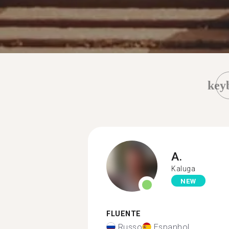
key
A.
Kaluga
NEW
FLUENTE
Russo
Espanhol