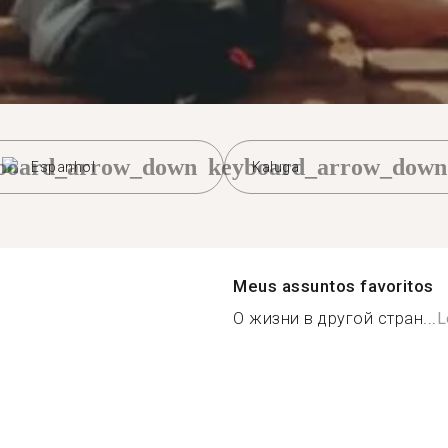
board_arrow_down
keyboard_arrow_down
Espanhol
Kaluga
Meus assuntos favoritos
О жизни в другой стран...
L