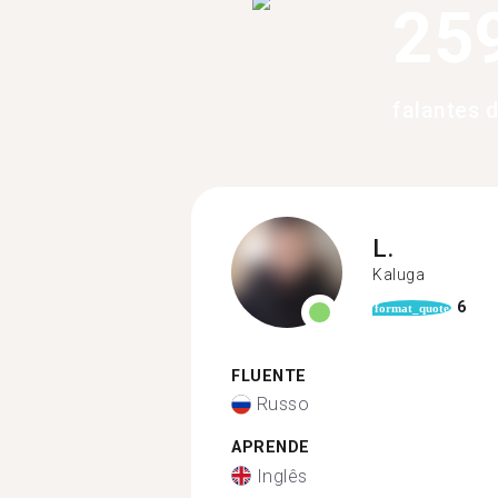
25
falantes 
L.
Kaluga
6
format_quote
FLUENTE
Russo
APRENDE
Inglês