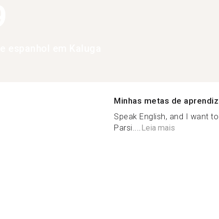
9
de espanhol em Kaluga
Minhas metas de aprendi
Speak English, and I want t
Parsi....
Leia mais