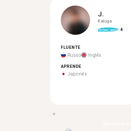
J.
Kaluga
4
format_quote
FLUENTE
Russo
Inglês
APRENDE
Japonês
Encontre ma