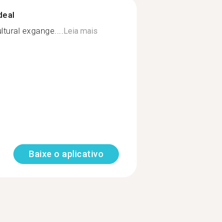
deal
ltural exgange....
Leia mais
Baixe o aplicativo