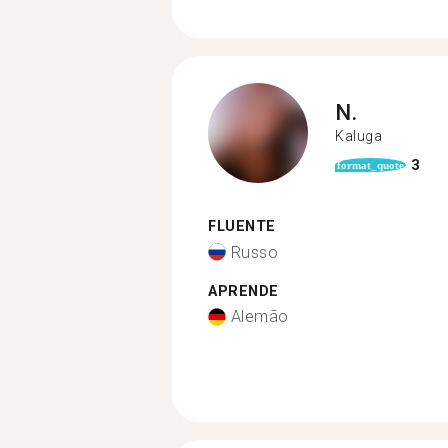
N.
Kaluga
3
format_quote
FLUENTE
Russo
APRENDE
Alemão