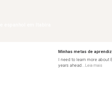
de espanhol em Itabira
Minhas metas de aprendi
I need to learn more about 
years ahead...
Leia mais