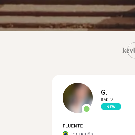
key
G.
Itabira
NEW
FLUENTE
Português