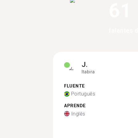
61
falantes 
J.
Itabira
FLUENTE
Português
APRENDE
Inglês