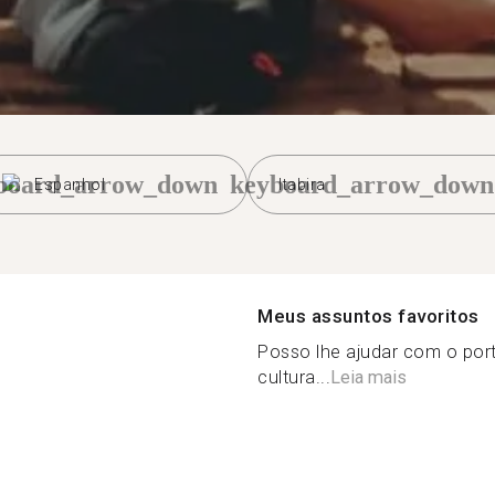
board_arrow_down
keyboard_arrow_down
Espanhol
Itabira
Meus assuntos favoritos
Posso lhe ajudar com o por
cultura...
Leia mais