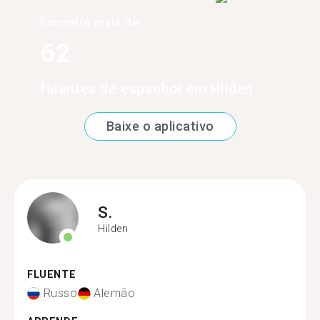
Encontre mais de
62
falantes de espanhol em Hilden
Baixe o aplicativo
S.
Hilden
FLUENTE
Russo
Alemão