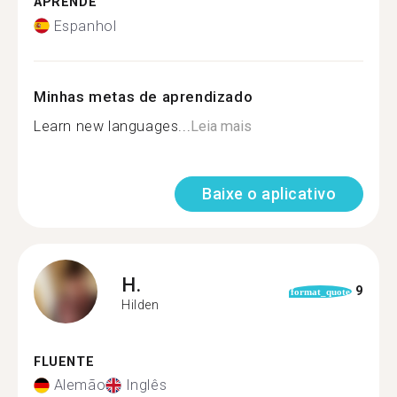
APRENDE
Espanhol
Minhas metas de aprendizado
Learn new languages...
Leia mais
Baixe o aplicativo
H.
9
format_quote
Hilden
FLUENTE
Alemão
Inglês