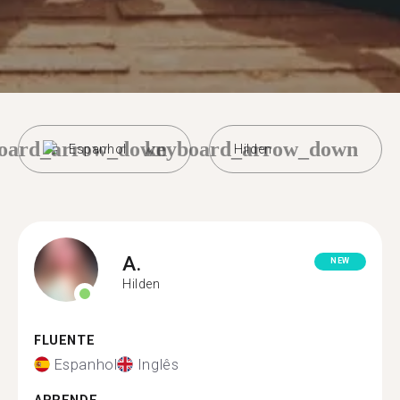
oard_arrow_down
keyboard_arrow_down
Espanhol
Hilden
A.
NEW
Hilden
FLUENTE
Espanhol
Inglês