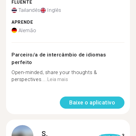
FLUENTE
Tailandês
Inglês
APRENDE
Alemão
Parceiro/a de intercâmbio de idiomas
perfeito
Open-minded, share your thoughts &
perspectives....
Leia mais
Baixe o aplicativo
S.
3
format_quote