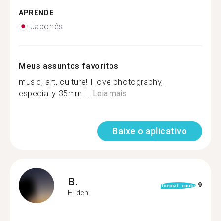
APRENDE
Japonês
Meus assuntos favoritos
music, art, culture! I love photography,
especially 35mm!!...
Leia mais
Baixe o aplicativo
B.
9
format_quote
Hilden